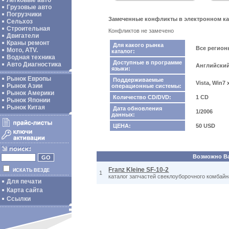
Легковые авто
Грузовые авто
Погрузчики
Замеченные конфликты в электронном ка
Сельхоз
Строительная
Конфликтов не замечено
Двигатели
Краны ремонт
Для какого рынка
Все регио
Мото, ATV.
каталог:
Водная техника
Доступные в программе
Авто Диагностика
Английский
языки:
Рынок Европы
Поддерживаемые
Vista, Win7
Рынок Азии
операционные системы:
Рынок Америки
Количество CD/DVD:
1 CD
Рынок Японии
Рынок Китая
Дата обновления
1/2006
данных:
ЦЕНА:
50 USD
Возможно Вас
Franz Kleine SF-10-2
ИСКАТЬ ВЕЗДЕ
1
каталог запчастей свеклоуборочного комбайна
Для печати
Карта сайта
Ссылки