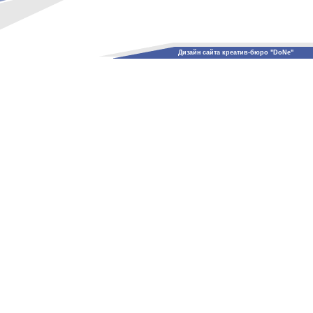
Дизайн сайта креатив-бюро "DoNe"