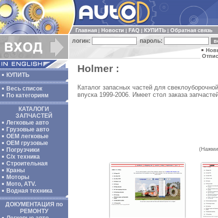
Главная
Новости
FAQ
КУПИТЬ
Обратная связь
|
|
|
|
логин:
пароль:
Нов
Отпис
Holmer :
КУПИТЬ
Каталог запасных частей для свеклоуборочно
Весь список
впуска 1999-2006. Имеет стол заказа запчастей
По категориям
КАТАЛОГИ
ЗАПЧАСТЕЙ
Легковые авто
Грузовые авто
ОЕМ легковые
OEM грузовые
(Нажми
Погрузчики
С/х техника
Строительная
Краны
Моторы
Мото, ATV.
Водная техника
ДОКУМЕНТАЦИЯ по
РЕМОНТУ