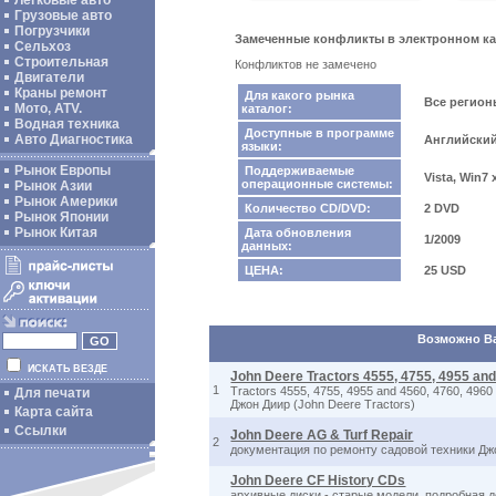
Легковые авто
Грузовые авто
Погрузчики
Замеченные конфликты в электронном кат
Сельхоз
Строительная
Конфликтов не замечено
Двигатели
Краны ремонт
Для какого рынка
Все регио
Мото, ATV.
каталог:
Водная техника
Доступные в программе
Авто Диагностика
Английски
языки:
Рынок Европы
Поддерживаемые
Vista, Win7
операционные системы:
Рынок Азии
Рынок Америки
Количество CD/DVD:
2 DVD
Рынок Японии
Рынок Китая
Дата обновления
1/2009
данных:
ЦЕНА:
25 USD
Возможно Вас
ИСКАТЬ ВЕЗДЕ
John Deere Tractors 4555, 4755, 4955 and
1
Tractors 4555, 4755, 4955 and 4560, 4760, 49
Для печати
Джон Диир (John Deere Tractors)
Карта сайта
Ссылки
John Deere AG & Turf Repair
2
документация по ремонту садовой техники Джон 
John Deere CF History CDs
архивные диски - старые модели, подробная 