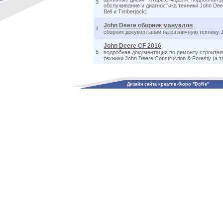
3
обслуживание и диагностика техники John Deere
Bell и Timberjack)
John Deere сборник мануалов
4
сборник документации на различную технику J
John Deere CF 2016
5
подробная документация по ремонту строител
техники John Deere Construction & Foresty (а та
Дизайн сайта креатив-бюро "DoNe"