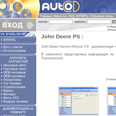
Главная
Новости
FAQ
КУПИТЬ
Обратная связь
|
|
|
|
логин:
пароль:
Нов
Отпис
John Deere PS :
КУПИТЬ
John Deere Service Advisor 2.8 - документация
Весь список
По категориям
В комплекте представлена информация по с
Transmissions.
КАТАЛОГИ
ЗАПЧАСТЕЙ
Легковые авто
Грузовые авто
ОЕМ легковые
OEM грузовые
(Нажми
Погрузчики
С/х техника
Строительная
Краны
Моторы
Мото, ATV.
Водная техника
ДОКУМЕНТАЦИЯ по
РЕМОНТУ