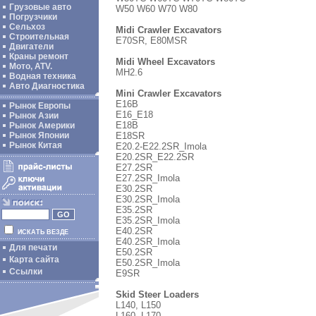
Грузовые авто
W50 W60 W70 W80
Погрузчики
Сельхоз
Midi Crawler Excavators
Строительная
E70SR, E80MSR
Двигатели
Краны ремонт
Midi Wheel Excavators
Мото, ATV.
MH2.6
Водная техника
Авто Диагностика
Mini Crawler Excavators
E16B
Рынок Европы
E16_E18
Рынок Азии
E18B
Рынок Америки
E18SR
Рынок Японии
Рынок Китая
E20.2-E22.2SR_Imola
E20.2SR_E22.2SR
E27.2SR
E27.2SR_Imola
E30.2SR
E30.2SR_Imola
E35.2SR
E35.2SR_Imola
E40.2SR
ИСКАТЬ ВЕЗДЕ
E40.2SR_Imola
Для печати
E50.2SR
Карта сайта
E50.2SR_Imola
Ссылки
E9SR
Skid Steer Loaders
L140, L150
L160, L170