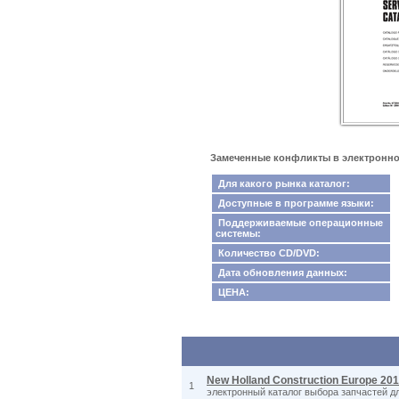
Замеченные конфликты в электронном
Для какого рынка каталог:
Доступные в программе языки:
Поддерживаемые операционные
системы:
Количество CD/DVD:
Дата обновления данных:
ЦЕНА:
New Holland Construction Europe 20
1
электронный каталог выбора запчастей д