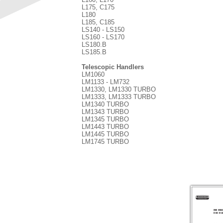
L175, C175
L180
L185, C185
LS140 - LS150
LS160 - LS170
LS180.B
LS185.B
Telescopic Handlers
LM1060
LM1133 - LM732
LM1330, LM1330 TURBO
LM1333, LM1333 TURBO
LM1340 TURBO
LM1343 TURBO
LM1345 TURBO
LM1443 TURBO
LM1445 TURBO
LM1745 TURBO