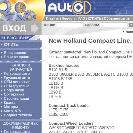
Главная
Новости
FAQ
КУПИТЬ
Обратная связь
|
|
|
|
логин:
пароль:
Нов
New Holland Compact Line,
КУПИТЬ
Каталог запчастей New Holland Compact Line 
Весь список
Поставляется каталог запчастей на одном D
По категориям
Backhoe loaders
КАТАЛОГИ
ЗАПЧАСТЕЙ
B110 B115
Легковые авто
B90B B90BLR B95B B95BLR B95BTC B100B B
Грузовые авто
B110B B115B
ОЕМ легковые
LB110.B
OEM грузовые
LB115.B
Погрузчики
LB90.B
С/х техника
LB95.B
Строительная
Краны
Compact Track Loader
Моторы
L175, C175
Мото, ATV.
L185, C185
Водная техника
Compact Wheel Loaders
ДОКУМЕНТАЦИЯ по
W50BTC W60BTC W70BTC W80BTC
РЕМОНТУ
Легковые авто
W50TC W60TC W70TC W80TC