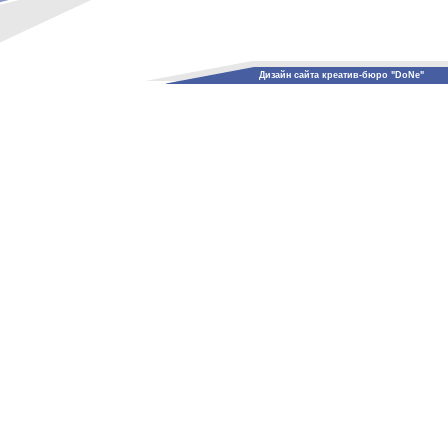
Дизайн сайта креатив-бюро "DoNe"