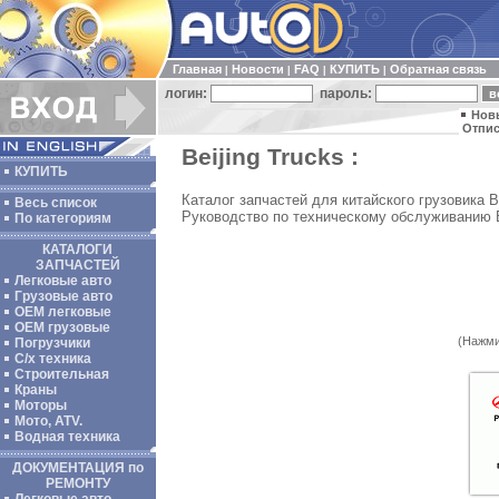
Главная
Новости
FAQ
КУПИТЬ
Обратная связь
|
|
|
|
логин:
пароль:
Нов
Отпис
Beijing Trucks :
КУПИТЬ
Каталог запчастей для китайского грузовика B
Весь список
Руководство по техническому обслуживанию B
По категориям
КАТАЛОГИ
ЗАПЧАСТЕЙ
Легковые авто
Грузовые авто
ОЕМ легковые
OEM грузовые
(Нажми
Погрузчики
С/х техника
Строительная
Краны
Моторы
Мото, ATV.
Водная техника
ДОКУМЕНТАЦИЯ по
РЕМОНТУ