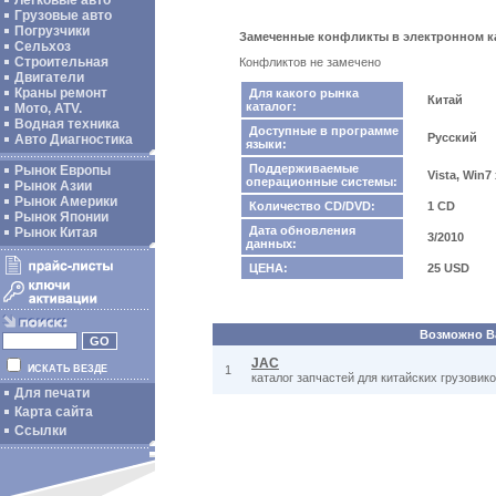
Легковые авто
Грузовые авто
Погрузчики
Замеченные конфликты в электронном кат
Сельхоз
Строительная
Конфликтов не замечено
Двигатели
Краны ремонт
Для какого рынка
Китай
каталог:
Мото, ATV.
Водная техника
Доступные в программе
Русский
Авто Диагностика
языки:
Поддерживаемые
Рынок Европы
Vista, Win7
операционные системы:
Рынок Азии
Рынок Америки
Количество CD/DVD:
1 CD
Рынок Японии
Дата обновления
Рынок Китая
3/2010
данных:
ЦЕНА:
25 USD
Возможно Ва
JAC
ИСКАТЬ ВЕЗДЕ
1
каталог запчастей для китайских грузовик
Для печати
Карта сайта
Ссылки