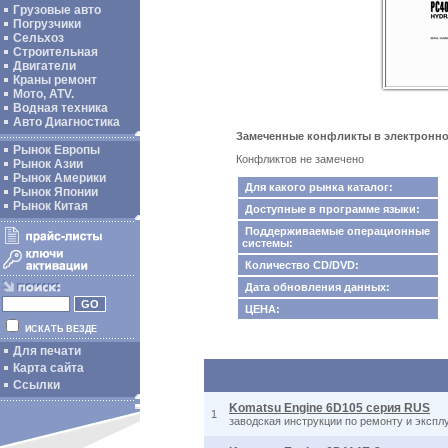
Грузовые авто
Погрузчики
Сельхоз
Строительная
Двигатели
Краны ремонт
Мото, ATV.
Водная техника
Авто Диагностика
Замеченные конфликты в электронном 
Рынок Европы
Конфликтов не замечено
Рынок Азии
Рынок Америки
Для какого рынка каталог:
Рынок Японии
Рынок Китая
Доступные в программе языки:
Поддерживаемые операционные
системы:
Количество CD/DVD:
Дата обновления данных:
ЦЕНА:
ИСКАТЬ ВЕЗДЕ
Для печати
Карта сайта
Ссылки
Komatsu Engine 6D105 серия RUS
1
заводская инструкции по ремонту и эксп