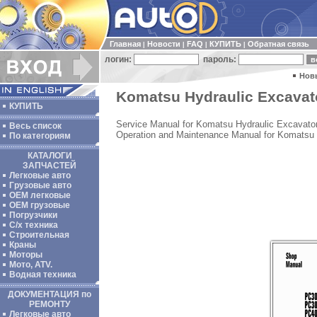
Главная
Новости
FAQ
КУПИТЬ
Обратная связь
|
|
|
|
логин:
пароль:
Нов
Komatsu Hydraulic Excavato
КУПИТЬ
Service Manual for Komatsu Hydraulic Excavat
Весь список
Operation and Maintenance Manual for Komatsu
По категориям
КАТАЛОГИ
ЗАПЧАСТЕЙ
Легковые авто
Грузовые авто
ОЕМ легковые
OEM грузовые
Погрузчики
С/х техника
Строительная
Краны
Моторы
Мото, ATV.
Водная техника
ДОКУМЕНТАЦИЯ по
РЕМОНТУ
Легковые авто