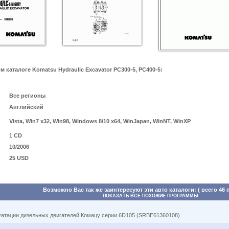
каталоге Komatsu Hydraulic Excavator PC300-5, PC400-5:
Все регионы
Английский
Vista, Win7 x32, Win98, Windows 8/10 x64, WinJapan, WinNT, WinXP
1 CD
10/2006
25 USD
Возможно Вас так же заинтересуют эти авто каталоги: ( всего 46 
ПОКАЗАТЬ ВСЕ ПОХОЖИЕ ПРОГРАММЫ
луатации дизельных двигателей Комацу серии 6D105 (SRBE61360108)