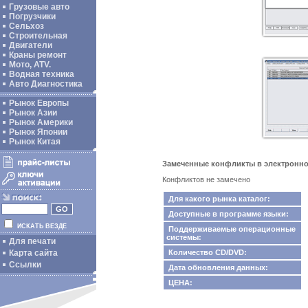
Грузовые авто
Погрузчики
Сельхоз
Строительная
Двигатели
Краны ремонт
Мото, ATV.
Водная техника
Авто Диагностика
Рынок Европы
Рынок Азии
Рынок Америки
Рынок Японии
Рынок Китая
Замеченные конфликты в электронном
Конфликтов не замечено
Для какого рынка каталог:
Доступные в программе языки:
ИСКАТЬ ВЕЗДЕ
Поддерживаемые операционные
системы:
Для печати
Карта сайта
Количество CD/DVD:
Ссылки
Дата обновления данных:
ЦЕНА: