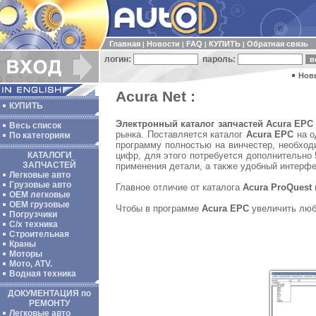
Главная
Новости
FAQ
КУПИТЬ
Обратная связь
|
|
|
|
логин:
пароль:
Нов
Acura Net :
КУПИТЬ
Электронный каталог запчастей Acura EPC
Весь список
рынка. Поставляется каталог
Acura EPC
на о
По категориям
программу полностью на винчестер, необход
цифр, для этого потребуется дополнительно 
КАТАЛОГИ
ЗАПЧАСТЕЙ
применения детали, а также удобный интерф
Легковые авто
Грузовые авто
Главное отличие от каталога
Acura ProQuest
(
ОЕМ легковые
OEM грузовые
Чтобы в программе
Acura EPC
увеличить люб
Погрузчики
С/х техника
Строительная
Краны
Моторы
Мото, ATV.
Водная техника
ДОКУМЕНТАЦИЯ по
РЕМОНТУ
Легковые авто