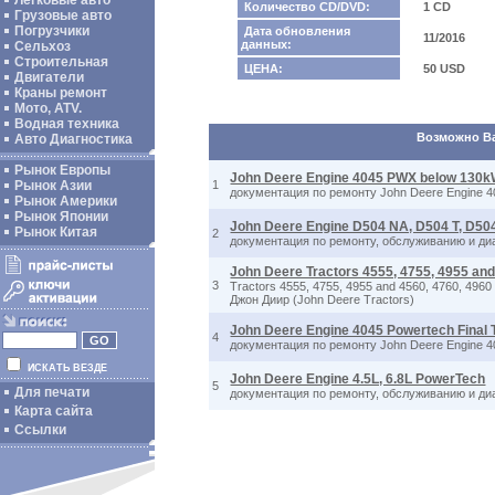
Легковые авто
Количество CD/DVD:
1 CD
Грузовые авто
Погрузчики
Дата обновления
11/2016
данных:
Сельхоз
Строительная
ЦЕНА:
50 USD
Двигатели
Краны ремонт
Мото, ATV.
Водная техника
Возможно Вас
Авто Диагностика
Рынок Европы
John Deere Engine 4045 PWX below 130kW 
Рынок Азии
1
документация по ремонту John Deere Engine 4
Рынок Америки
Рынок Японии
John Deere Engine D504 NA, D504 T, D504
Рынок Китая
2
документация по ремонту, обслуживанию и диа
John Deere Tractors 4555, 4755, 4955 and
3
Tractors 4555, 4755, 4955 and 4560, 4760, 49
Джон Диир (John Deere Tractors)
John Deere Engine 4045 Powertech Final Ti
4
документация по ремонту John Deere Engine 404
ИСКАТЬ ВЕЗДЕ
John Deere Engine 4.5L, 6.8L PowerTech
5
Для печати
документация по ремонту, обслуживанию и диа
Карта сайта
Ссылки