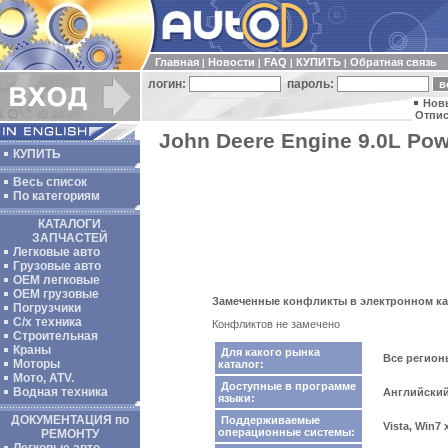
Главная
Новости
FAQ
КУПИТЬ
Обратная связь
|
|
|
|
логин:
пароль:
Нов
Отпис
John Deere Engine 9.0L Pow
КУПИТЬ
Весь список
По категориям
КАТАЛОГИ
ЗАПЧАСТЕЙ
Легковые авто
Грузовые авто
ОЕМ легковые
OEM грузовые
Замеченные конфликты в электронном кат
Погрузчики
С/х техника
Конфликтов не замечено
Строительная
Краны
Для какого рынка
Все регио
Моторы
каталог:
Мото, ATV.
Доступные в программе
Водная техника
Английский
языки:
ДОКУМЕНТАЦИЯ по
Поддерживаемые
Vista, Win7
операционные системы:
РЕМОНТУ