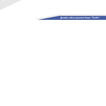
Дизайн сайта креатив-бюро "DoNe"