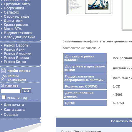
Легковые авто
Грузовые авто
Погрузчики
Сельхоз
Строительная
Двигатели
Краны ремонт
Мото, ATV.
Водная техника
Авто Диагностика
Замеченные конфликты в электронном ката
Рынок Европы
Конфликтов не замечено
Рынок Азии
Рынок Америки
Для какого рынка
Рынок Японии
Все регио
каталог:
Рынок Китая
Доступные в программе
Английски
языки:
Поддерживаемые
Vista, Win7
операционные системы:
Количество CD/DVD:
1 CD
Дата обновления
4/2003
данных:
ИСКАТЬ ВЕЗДЕ
ЦЕНА:
50 USD
Для печати
Карта сайта
Ссылки
Возможно Вас