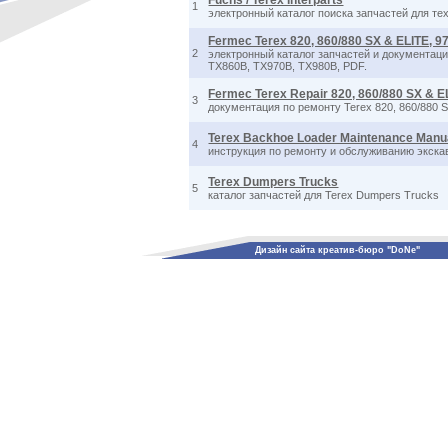
Fuchs / Terex Interparts
1
электронный каталог поиска запчастей для тех
Fermec Terex 820, 860/880 SX & ELITE, 
2
электронный каталог запчастей и документация
TX860B, TX970B, TX980B, PDF.
Fermec Terex Repair 820, 860/880 SX & 
3
документация по ремонту Terex 820, 860/880 
Terex Backhoe Loader Maintenance Man
4
инструкция по ремонту и обслуживанию экска
Terex Dumpers Trucks
5
каталог запчастей для Terex Dumpers Trucks
Дизайн сайта креатив-бюро "DoNe"