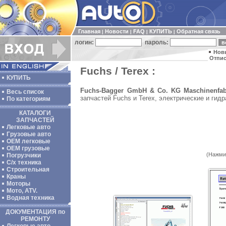
Главная
Новости
FAQ
КУПИТЬ
Обратная связь
|
|
|
|
логин:
пароль:
Нов
Отпис
Fuchs / Terex :
КУПИТЬ
Fuchs-Bagger GmbH & Co. KG Maschinenfab
Весь список
запчастей Fuchs и Terex, электрические и гид
По категориям
КАТАЛОГИ
ЗАПЧАСТЕЙ
Легковые авто
Грузовые авто
ОЕМ легковые
OEM грузовые
(Нажми
Погрузчики
С/х техника
Строительная
Краны
Моторы
Мото, ATV.
Водная техника
ДОКУМЕНТАЦИЯ по
РЕМОНТУ