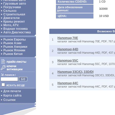
Легковые авто
Количество CD/DVD:
1 CD
Грузовые авто
Погрузчики
Дата обновления
3/2000
данных:
Сельхоз
Строительная
ЦЕНА:
10 USD
Двигатели
Краны ремонт
Мото, ATV.
Водная техника
Возможно Ва
Авто Диагностика
Hanomag 70E
Рынок Европы
1
каталог запчастей Hanomag 70E, PDF, 767 
Рынок Азии
Рынок Америки
Hanomag 44D
Рынок Японии
2
каталог запчастей Hanomag 44D, PDF, 437 
Рынок Китая
Hanomag 55C
3
каталог запчастей Hanomag 55C, PDF, 1070
Hanomag 33C/CI, 33D/DI
4
каталог запчастей Hanomag 33C/CI, 33D/DI,
Hanomag 44C
5
ИСКАТЬ ВЕЗДЕ
каталог запчастей Hanomag 44C, PDF, 437 
Для печати
Карта сайта
Ссылки