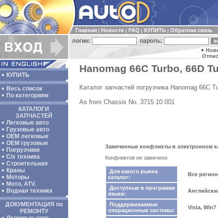
Главная
Новости
FAQ
КУПИТЬ
Обратная связь
|
|
|
|
логин:
пароль:
Нов
Отпис
Hanomag 66C Turbo, 66D Tu
КУПИТЬ
Каталог запчастей погрузчика Hanomag 66C T
Весь список
По категориям
As from Chassis No. 3715 10 001
КАТАЛОГИ
ЗАПЧАСТЕЙ
Легковые авто
Грузовые авто
ОЕМ легковые
OEM грузовые
Замеченные конфликты в электронном ка
Погрузчики
С/х техника
Конфликтов не замечено
Строительная
Краны
Для какого рынка
Все регио
Моторы
каталог:
Мото, ATV.
Доступные в программе
Водная техника
Английски
языки:
ДОКУМЕНТАЦИЯ по
Поддерживаемые
Vista, Win7
операционные системы:
РЕМОНТУ