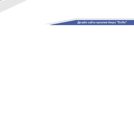
Дизайн сайта креатив-бюро "DoNe"