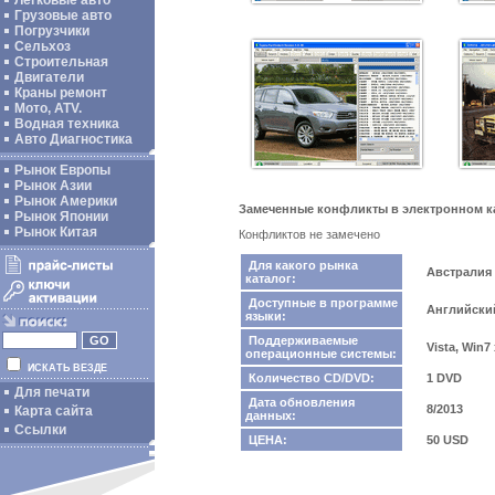
Легковые авто
Грузовые авто
Погрузчики
Сельхоз
Строительная
Двигатели
Краны ремонт
Мото, ATV.
Водная техника
Авто Диагностика
Рынок Европы
Рынок Азии
Рынок Америки
Замеченные конфликты в электронном ката
Рынок Японии
Рынок Китая
Конфликтов не замечено
Для какого рынка
Австралия
каталог:
Доступные в программе
Английски
языки:
Поддерживаемые
Vista, Win7
операционные системы:
ИСКАТЬ ВЕЗДЕ
Количество CD/DVD:
1 DVD
Для печати
Дата обновления
8/2013
Карта сайта
данных:
Ссылки
ЦЕНА:
50 USD