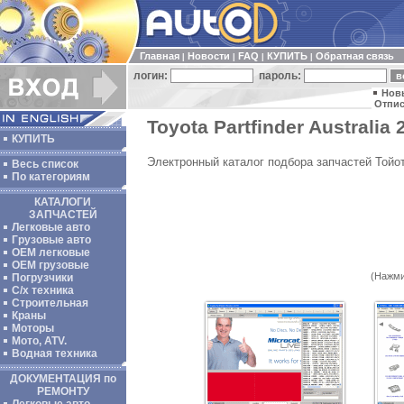
Главная
Новости
FAQ
КУПИТЬ
Обратная связь
|
|
|
|
логин:
пароль:
Нов
Отпис
Toyota Partfinder Australia 
КУПИТЬ
Электронный каталог подбора запчастей Тойо
Весь список
По категориям
КАТАЛОГИ
ЗАПЧАСТЕЙ
Легковые авто
Грузовые авто
ОЕМ легковые
OEM грузовые
(Нажми
Погрузчики
С/х техника
Строительная
Краны
Моторы
Мото, ATV.
Водная техника
ДОКУМЕНТАЦИЯ по
РЕМОНТУ