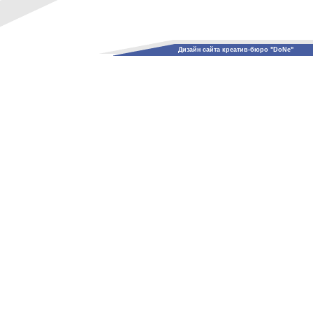
Дизайн сайта креатив-бюро "DoNe"