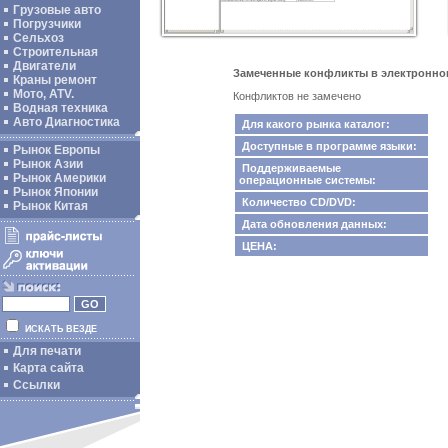
Грузовые авто
Погрузчики
Сельхоз
Строительная
Двигатели
Замеченные конфликты в электронном к
Краны ремонт
Мото, ATV.
Конфликтов не замечено
Водная техника
Авто Диагностика
Для какого рынка каталог:
Доступные в программе языки:
Рынок Европы
Рынок Азии
Поддерживаемые
Рынок Америки
операционные системы:
Рынок Японии
Количество CD/DVD:
Рынок Китая
Дата обновления данных:
ЦЕНА:
ИСКАТЬ ВЕЗДЕ
Для печати
Карта сайта
Ссылки