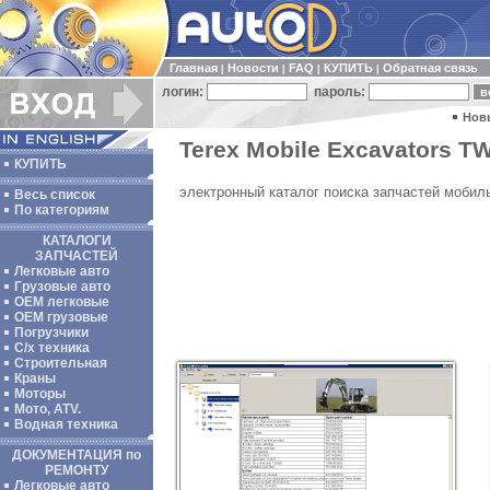
Главная
Новости
FAQ
КУПИТЬ
Обратная связь
|
|
|
|
логин:
пароль:
Нов
Terex Mobile Excavators TW
КУПИТЬ
электронный каталог поиска запчастей мобиль
Весь список
По категориям
КАТАЛОГИ
ЗАПЧАСТЕЙ
Легковые авто
Грузовые авто
ОЕМ легковые
OEM грузовые
Погрузчики
С/х техника
Строительная
Краны
Моторы
Мото, ATV.
Водная техника
ДОКУМЕНТАЦИЯ по
РЕМОНТУ
Легковые авто