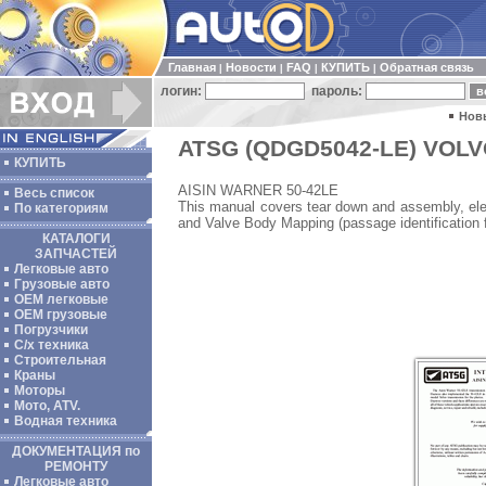
Главная
Новости
FAQ
КУПИТЬ
Обратная связь
|
|
|
|
логин:
пароль:
Нов
ATSG (QDGD5042-LE) VOLVO 
КУПИТЬ
AISIN WARNER 50-42LE
Весь список
This manual covers tear down and assembly, elect
По категориям
and Valve Body Mapping (passage identification f
КАТАЛОГИ
ЗАПЧАСТЕЙ
Легковые авто
Грузовые авто
ОЕМ легковые
OEM грузовые
Погрузчики
С/х техника
Строительная
Краны
Моторы
Мото, ATV.
Водная техника
ДОКУМЕНТАЦИЯ по
РЕМОНТУ
Легковые авто