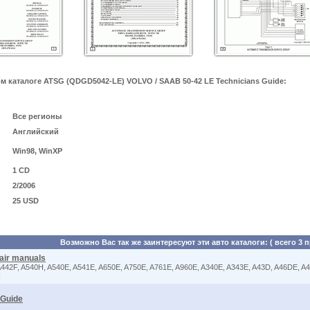
 каталоге ATSG (QDGD5042-LE) VOLVO / SAAB 50-42 LE Technicians Guide:
Все регионы
Английский
Win98, WinXP
1 CD
2/2006
25 USD
Возможно Вас так же заинтересуют эти авто каталоги: ( всего 3 
air manuals
 A442F, A540H, A540E, A541E, A650E, A750E, A761E, A960E, A340E, A343E, A43D, A46DE, 
H
 Guide