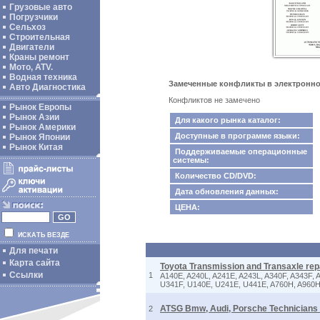
Грузовые авто
Погрузчики
Сельхоз
Строительная
Двигатели
Краны ремонт
Мото, ATV.
Водная техника
Замеченные конфликты в электронном
Авто Диагностика
Конфликтов не замечено
Рынок Европы
Рынок Азии
Для какого рынка каталог:
Рынок Америки
Доступные в программе языки:
Рынок Японии
Рынок Китая
Поддерживаемые операционные
системы:
Количество CD/DVD:
Дата обновления данных:
ЦЕНА:
ИСКАТЬ ВЕЗДЕ
Для печати
Карта сайта
Toyota Transmission and Transaxle rep
Ссылки
1
A140E, A240L, A241E, A243L, A340F, A343F,
U341F, U140E, U241E, U441E, A760H, A960
ATSG Bmw, Audi, Porsche Technicians
2