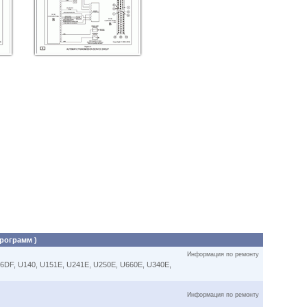
программ )
Информация по ремонту
A46DF, U140, U151E, U241E, U250E, U660E, U340E,
Информация по ремонту