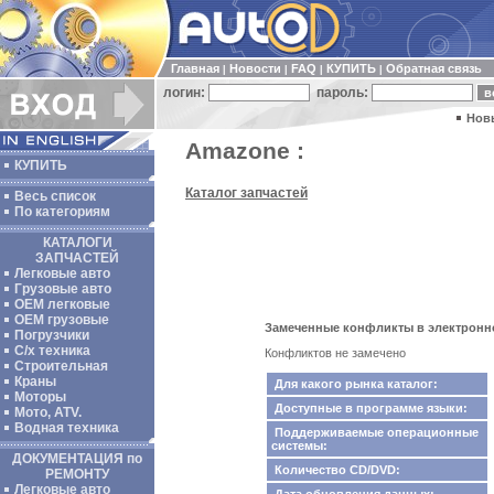
Главная
Новости
FAQ
КУПИТЬ
Обратная связь
|
|
|
|
логин:
пароль:
Нов
Amazone :
КУПИТЬ
Каталог запчастей
Весь список
По категориям
КАТАЛОГИ
ЗАПЧАСТЕЙ
Легковые авто
Грузовые авто
ОЕМ легковые
OEM грузовые
Замеченные конфликты в электронн
Погрузчики
С/х техника
Конфликтов не замечено
Строительная
Краны
Для какого рынка каталог:
Моторы
Доступные в программе языки:
Мото, ATV.
Водная техника
Поддерживаемые операционные
системы:
ДОКУМЕНТАЦИЯ по
Количество CD/DVD:
РЕМОНТУ
Легковые авто