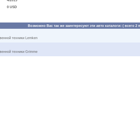
4/2013
0 USD
Возможно Вас так же заинтересуют эти авто каталоги: ( всего 2 
твенной техники Lemken
твенной техники Grimme