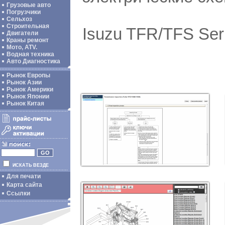
Грузовые авто
Погрузчики
Сельхоз
Строительная
Isuzu TFR/TFS Seri
Двигатели
Краны ремонт
Мото, ATV.
Водная техника
Авто Диагностика
Рынок Европы
Рынок Азии
Рынок Америки
Рынок Японии
Рынок Китая
ИСКАТЬ ВЕЗДЕ
Для печати
Карта сайта
Ссылки