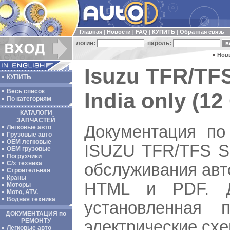
Главная
Новости
FAQ
КУПИТЬ
Обратная связь
|
|
|
|
логин:
пароль:
Нов
Isuzu TFR/TFS
КУПИТЬ
Весь список
India only (12
По категориям
КАТАЛОГИ
ЗАПЧАСТЕЙ
Документация по
Легковые авто
Грузовые авто
ОЕМ легковые
ISUZU TFR/TFS Se
OEM грузовые
Погрузчики
С/х техника
обслуживания авт
Строительная
Краны
HTML и PDF. Д
Моторы
Мото, ATV.
Водная техника
установленная
ДОКУМЕНТАЦИЯ по
РЕМОНТУ
электрические сх
Легковые авто