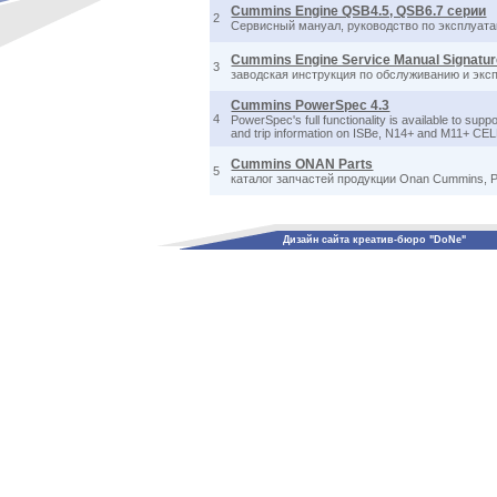
Cummins Engine QSB4.5, QSB6.7 серии
2
Сервисный мануал, руководство по эксплуат
Cummins Engine Service Manual Signatur
3
заводская инструкция по обслуживанию и экс
Cummins PowerSpec 4.3
4
PowerSpec's full functionality is available to sup
and trip information on ISBe, N14+ and M11+ CELEC
Cummins ONAN Parts
5
каталог запчастей продукции Onan Cummins, 
Дизайн сайта креатив-бюро "DoNe"