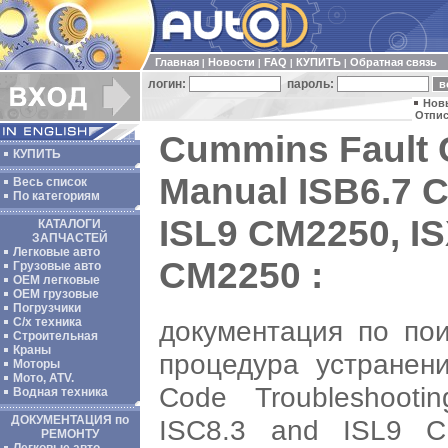
Главная
Новости
FAQ
КУПИТЬ
Обратная связь
|
|
|
|
логин:
пароль:
Нов
Отпис
Cummins Fault 
КУПИТЬ
Manual ISB6.7 
Весь список
По категориям
ISL9 CM2250, IS
КАТАЛОГИ
ЗАПЧАСТЕЙ
Легковые авто
CM2250 :
Грузовые авто
ОЕМ легковые
OEM грузовые
Погрузчики
документация по пои
С/х техника
Строительная
Краны
процедура устранен
Моторы
Мото, ATV.
Code Troubleshoot
Водная техника
ДОКУМЕНТАЦИЯ по
ISC8.3 and ISL9 C
РЕМОНТУ