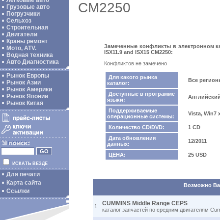
Легковые авто
CM2250
Грузовые авто
Погрузчики
Сельхоз
Строительная
Двигатели
Краны ремонт
Замеченные конфликты в электронном ката
Мото, ATV.
ISX11.9 and ISX15 CM2250:
Водная техника
Авто Диагностика
Конфликтов не замечено
Рынок Европы
Для какого рынка
Все регио
Рынок Азии
каталог:
Рынок Америки
Доступные в программе
Рынок Японии
Английски
языки:
Рынок Китая
Поддерживаемые
Vista, Win7
операционные системы:
Количество CD/DVD:
1 CD
Дата обновления
12/2011
данных:
ЦЕНА:
25 USD
ИСКАТЬ ВЕЗДЕ
Для печати
Карта сайта
Возможно Вас
Ссылки
CUMMINS Middle Range CEPS
1
каталог запчастей по средним двигателям Cu