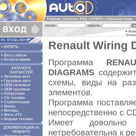
Главная
Новости
FAQ
КУПИТЬ
Обратная связь
|
|
|
|
логин:
пароль:
Нов
Отпис
Renault Wiring 
КУПИТЬ
Весь список
Программа
RENA
По категориям
КАТАЛОГИ
DIAGRAMS
содержит 
ЗАПЧАСТЕЙ
Легковые авто
схемы, виды на ра
Грузовые авто
ОЕМ легковые
OEM грузовые
элементов.
Погрузчики
С/х техника
Программа поставляе
Строительная
Краны
непосредственно с CD
Моторы
Мото, ATV.
Водная техника
Имеет довольно
ДОКУМЕНТАЦИЯ по
нетребовательна к р
РЕМОНТУ