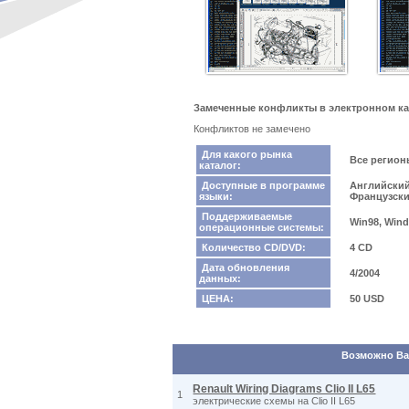
Замеченные конфликты в электронном катал
Конфликтов не замечено
Для какого рынка
Все регио
каталог:
Доступные в программе
Английский
языки:
Французск
Поддерживаемые
Win98, Wind
операционные системы:
Количество CD/DVD:
4 CD
Дата обновления
4/2004
данных:
ЦЕНА:
50 USD
Возможно Вас
Renault Wiring Diagrams Clio II L65
1
электрические схемы на Clio II L65